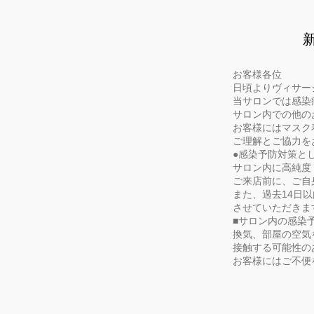
お客様各位
日頃よりヴィサー
当サロンでは感染
サロン内での他の
お客様にはマスク
ご理解とご協力を
●感染予防対策と
サロン内に高純度
ご来店前に、ご自
また、過去14日
させていただきま
■サロン内の感染
換気、部屋の空気
接触する可能性の
お客様にはご不便