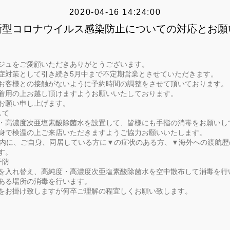
2020-04-16 14:24:00
新型コロナウイルス感染防止についての対応とお願
ジュをご愛顧いただきありがとうございます。
症対策として引き続き5月中まで不定期営業とさせていただきます。
お客様との接触がないように予約時間の調整をさせて頂いております。
着用の上お越し頂けますようお願いいたしております。
お願い申し上げます。
して
・高濃度次亜塩素酸除菌水を設置して、皆様にも手指の消毒をお願いし
身で検温の上ご来店いただきますようご協力お願いいたします。
以内に、ご自身、同居している方に▼の症状のある方、▼海外への渡航歴
す。
予防
を入れ替え、高純度・高濃度次亜塩素酸除菌水を空中散布して消毒を行
ある場所の消毒を行います。
をお掛け致しますが何卒ご理解の程宜しくお願い致します。