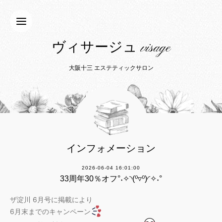
ヴィサージュ visage
大阪十三 エステティックサロン
インフォメーション
2026-06-04 16:01:00
33周年30％オフ°˖✧◝(⁰▿⁰)◜✧˖°
ザ淀川 6月号に掲載により
6月末までのキャンペーン